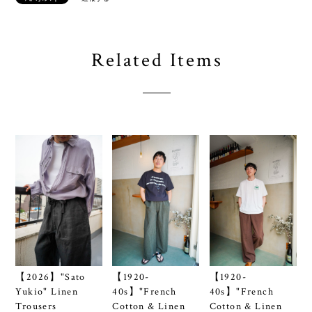
Related Items
【2026】"Sato
【1920-
【1920-
Yukio" Linen
40s】"French
40s】"French
Trousers
Cotton & Linen
Cotton & Linen