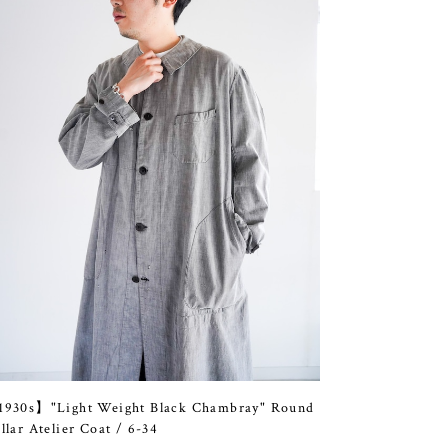
930s】"Light Weight Black Chambray" Round
llar Atelier Coat / 6-34