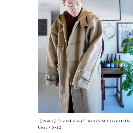
【1940s】"Royal Navy" British Military Duffel
Coat / 5-22