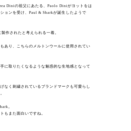
 Diniの祖父にあたる、Paolo Diniがヨットをは
ンを受け、Paul & Sharkが誕生したようで
ろに製作されたと考えられる一着。
ともあり、こちらのメルトンウールに使用されてい
ず手に取りたくなるような魅惑的な生地感となって
りげなく刺繍されているブランドマークも可愛らし
す。
ark。
ートもまた面白いですね。