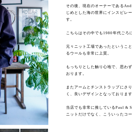
その後、現在のオーナーであるAndrea
じめとした海の世界にインスピレーショ
す。
こちらはその中でも1980年代ご
元々ニット工場であったというこ
るウールも非常に上質。
もっちりとした触り心地で、思わ
おります。
またアームとチンストラップにさ
く、良いデザインとなっておりま
当店でも非常に推しているPaul & Sh
ニットだけでなく、こういったコ