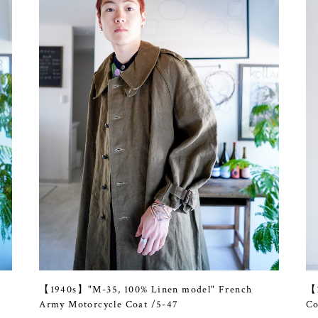
【1940s】"M-35, 100% Linen model" French
【1
Army Motorcycle Coat /5-47
Co