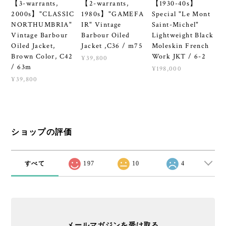
【3-warrants,
【2-warrants,
【1930-40s】
2000s】"CLASSIC
1980s】"GAMEFA
Special "Le Mont
NORTHUMBRIA"
IR" Vintage
Saint-Michel"
Vintage Barbour
Barbour Oiled
Lightweight Black
Oiled Jacket,
Jacket ,C36 / m75
Moleskin French
Brown Color, C42
Work JKT / 6-2
¥39,800
/ 63m
¥198,000
¥39,800
ショップの評価
すべて
197
10
4
メールマガジンを受け取る