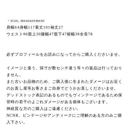
・size, measurement
肩幅64身幅117着丈101袖丈27
ウエスト96股上30腿幅47股下47裾幅38全長78
必ずプロフィールをお読みになってからご購入くださいませ。
イメージと違う、採寸が数センチ違う等々の返品は行っており
ません。
また古いお品物のため、ご購入後に生まれたダメージはお近く
のお直し屋等お客さまご自身でどうかお直しくださいませ。
デッドストック表記のあるものでもヴィンテージであるため保
管時の若干のよごれダメージがある個体もございます。
神経質な方のご購入はご遠慮ください。
NCNR、ビンテージやアンティークにご理解のある方のみご購
入下さい。