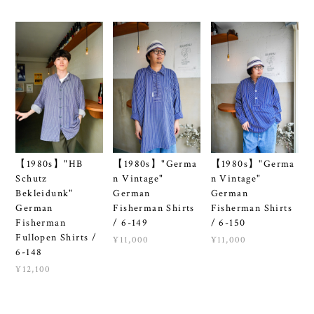
【1980s】"HB
【1980s】"Germa
【1980s】"Germa
Schutz
n Vintage"
n Vintage"
Bekleidunk"
German
German
German
Fisherman Shirts
Fisherman Shirts
Fisherman
/ 6-149
/ 6-150
Fullopen Shirts /
¥11,000
¥11,000
6-148
¥12,100