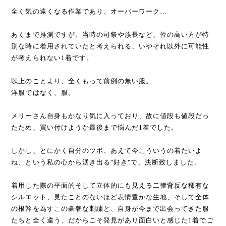
全く気の遠くなる作業であり、オーバーワーク…
あくまで推測ですが、当時の司祭や族長など、位の高い方が特
別な時に着用されていたと考えられる、いやそれ以外に可能性
が考えられない1着です。
以上のことより、全くもって前例の無い服。
洋服ではなく、服。
メリーさん自身もかなり気に入っており、故に値段も値段だっ
たため、買い付けようか最後まで悩んだ1着でした。
しかし、とにかく自分のツボ、あえて今こういうの着たいよ
ね、という私の心から湧き出る"好き"で、決断致しました。
着用した際の平面的そして立体的にも見える二律背反な稀有な
シルエット、見たことのないほど表情豊かな生地、そして全体
の根幹を為すこの豪奢な刺繍と、自身が今まで出会ってきた服
たちと全く違う、だからこそ発見があり面白いと感じた1着でご