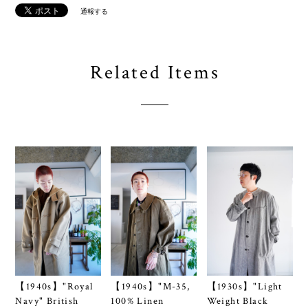
通報する
Related Items
【1940s】"Royal
【1940s】"M-35,
【1930s】"Light
Navy" British
100% Linen
Weight Black