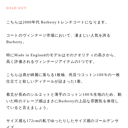
SOLD OUT
こちらは2000年代 Burberryトレンチコートになります。
コートのヴィンテージ市場において、凄まじい人気を誇る
Burberry。
特にMade in Englandのモデルはそのクオリティの高さから、
高く評価されるヴィンテージアイテムの1つです。
こちらは肩が綺麗に落ちる1枚袖、尚且つコットン100％の一枚
仕立てと欲しいディテールが詰まった1着。
着丈が長めのシルエットと薄手のコットン100％生地のため、動
いた時のドレープ感はまさにBurberryの上品な雰囲気を体現し
ていると言えましょう。
サイズ感も172cmの私でゆったりしたサイズ感のゴールデンサ
イズ。