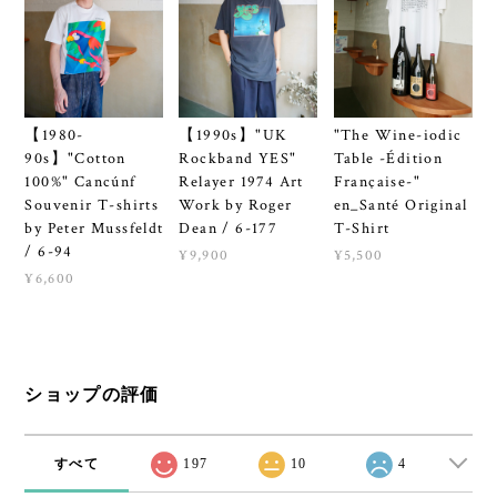
【1980-
【1990s】"UK
"The Wine-iodic
90s】"Cotton
Rockband YES"
Table -Édition
100%" Cancúnf
Relayer 1974 Art
Française-"
Souvenir T-shirts
Work by Roger
en_Santé Original
by Peter Mussfeldt
Dean / 6-177
T-Shirt
/ 6-94
¥9,900
¥5,500
¥6,600
ショップの評価
すべて
197
10
4