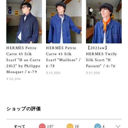
HERMÈS Petite
HERMÈS Petite
【2023aw】
Carre 45 Silk
Carre 45 Silk
HERMES Twilly
Scarf "H au Carre
Scarf "Maillons" /
Silk Scart "H
2012" by Philippe
6-78
Passant" / 6-76
Mouquet / 6-79
¥19,800
¥19,800
¥24,200
ショップの評価
すべて
197
10
4