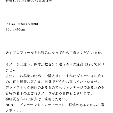
身長173cm体重60kg普通体型
・size, measurement
90cm×90cm
必ずプロフィールをお読みになってからご購入くださいませ。
イメージと違う、採寸が数センチ違う等々の返品は行っており
ません。
また古いお品物のため、ご購入後に生まれたダメージはお近く
のお直し屋等お客さまご自身でどうかお直しくださいませ。
デッドストック表記のあるものでもヴィンテージであるため保
管時の若干のよごれダメージがある個体もございます。
神経質な方のご購入はご遠慮ください。
NCNR、ビンテージやアンティークにご理解のある方のみご購
入下さい。