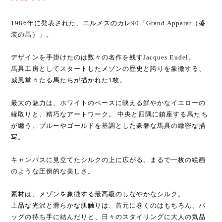
1986年に発表された、エルメスのカレ90「Grand Apparat（盛
装の馬）」。
デザインを手掛けたのは数々の名作を残すJacques Eudel。
馬具工房としてスタートしたメゾンの歴史と誇りを象徴する、
威風堂々たる馬たちが描かれた1枚。
最大の魅力は、ホワイトのベースに映える鮮やかなイエローの
縁取りと、精巧なアートワーク。 中央と四隅に鎮座する馬たち
が纏う、ブルーやゴールドを基調とした豪奢な馬具の緻密な描
写。
キャンバスに見立てたシルクの上に広がる、まるで一枚の絵画
のような圧倒的な美しさ。
素材は、メゾンを象徴する最高級のしなやかなシルク。
上品な光沢と滑らかな肌触りは、首元に巻くのはもちろん、バ
ッグの持ち手に結んだりと、日々のスタイリングに大人の気品