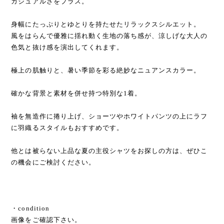
カジュアルさをプラス。
身幅にたっぷりとゆとりを持たせたリラックスシルエット。
風をはらんで優雅に揺れ動く生地の落ち感が、涼しげな大人の
色気と抜け感を演出してくれます。
極上の肌触りと、暑い季節を彩る絶妙なニュアンスカラー。
確かな背景と素材を併せ持つ特別な1着。
袖を無造作に捲り上げ、ショーツやホワイトパンツの上にラフ
に羽織るスタイルもおすすめです。
他とは被らない上品な夏の主役シャツをお探しの方は、ぜひこ
の機会にご検討ください。
・condition
画像をご確認下さい。