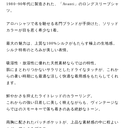
1980−90年代に製造された、「Avanti」のロングスリーブシャ
ツ。
アロハシャツで名を馳せる名門ブランドが手掛けた、ソリッド
カラーが目を惹く希少な1着。
最大の魅力は、上質な100%シルクがもたらす極上の生地感。
シルク特有のとろみが美しい表情。
吸湿性・放湿性に優れた天然素材ならではの特性。
肌にまとわりつかないサラリとしたドライなタッチが、これか
らの暑い時期にも最適な涼しく快適な着用感をもたらしてくれ
ます。
鮮やかさを抑えたライトレッドのカラーリング。
これからの強い日差しに美しく映えながらも、ヴィンテージな
らではのスモーキーで落ち着きのある絶妙なトーン。
両胸に配されたパッチポケットが、上品な素材感の中に程よい