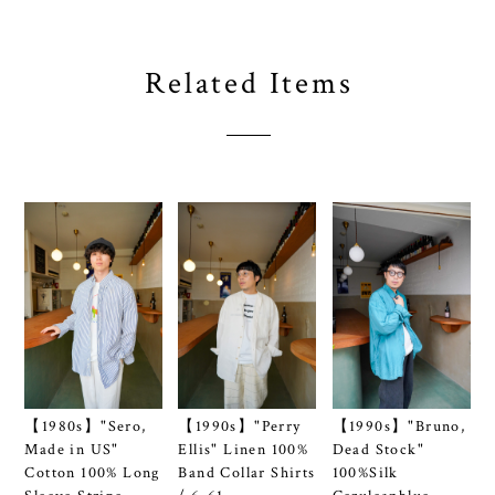
Related Items
【1980s】"Sero,
【1990s】"Perry
【1990s】"Bruno,
Made in US"
Ellis" Linen 100%
Dead Stock"
Cotton 100% Long
Band Collar Shirts
100%Silk