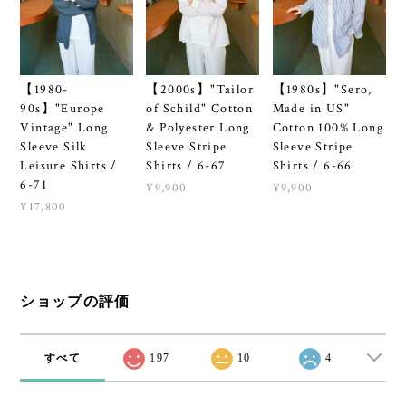
【1980-
【2000s】"Tailor
【1980s】"Sero,
90s】"Europe
of Schild" Cotton
Made in US"
Vintage" Long
& Polyester Long
Cotton 100% Long
Sleeve Silk
Sleeve Stripe
Sleeve Stripe
Leisure Shirts /
Shirts / 6-67
Shirts / 6-66
6-71
¥9,900
¥9,900
¥17,800
ショップの評価
すべて
197
10
4