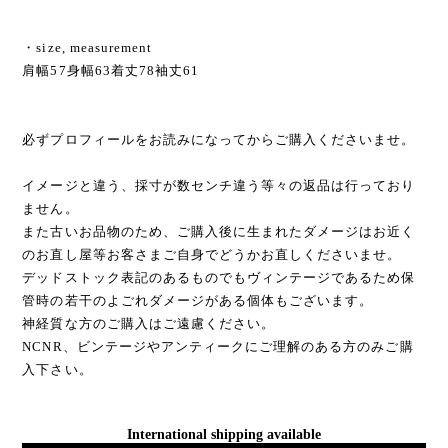
・size, measurement
肩幅57身幅63着丈78袖丈61
必ずプロフィールをお読みになってからご購入くださいませ。
イメージと違う、採寸が数センチ違う等々の返品は行っており
ません。
また古いお品物のため、ご購入後に生まれたダメージはお近く
のお直し屋等お客さまご自身でどうかお直しくださいませ。
デッドストック表記のあるものでもヴィンテージであるため保
管時の若干のよごれダメージがある個体もございます。
神経質な方のご購入はご遠慮ください。
NCNR、ビンテージやアンティークにご理解のある方のみご購
入下さい。
International shipping available