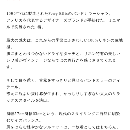
1990年代に製造されたPerry Ellisのバンドカラーシャツ。
アメリカを代表するデザイナーズブランドが手掛けた、ミニマ
ルで洗練された1着。
最大の魅力は、これからの季節にふさわしい100%リネンの生地
感。
肌にまとわりつかないドライなタッチと、リネン特有の美しい
シワ感がヴィンテージならではの奥行きを感じさせてくれま
す。
そして目を惹く、首元をすっきりと見せるバンドカラーのディ
テール。
襟元に程よい抜け感が生まれ、かっちりしすぎない大人のリラ
ックススタイルを演出。
肩幅57cm身幅63cmという、現代のスタイリングに自然に馴染
むサイズバランス。
風をはらむ軽やかなシルエットは、一枚着としてはもちろん、