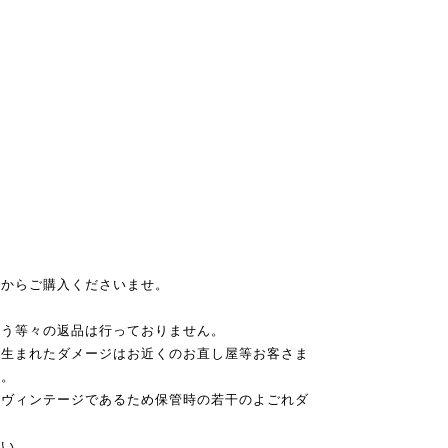
てからご購入くださいませ。
違う等々の返品は行っておりません。
に生まれたダメージはお近くのお直し屋等お客さま
せ。
もヴィンテージであるため保管時の若干のよごれダ
さい。