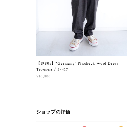
【1980s】"Germany" Pincheck Wool Dress
Trousers / 5-417
¥10,800
ショップの評価