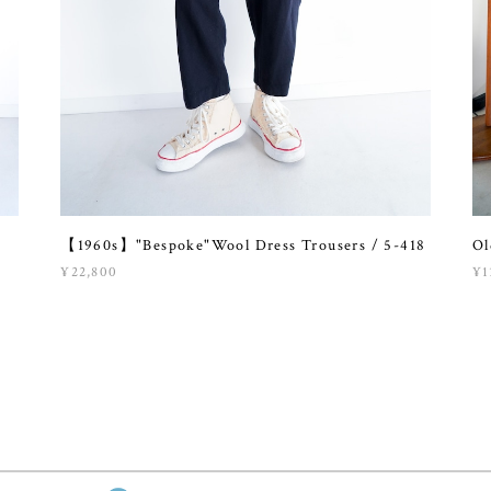
【1960s】"Bespoke"Wool Dress Trousers / 5-418
Ol
¥22,800
¥1