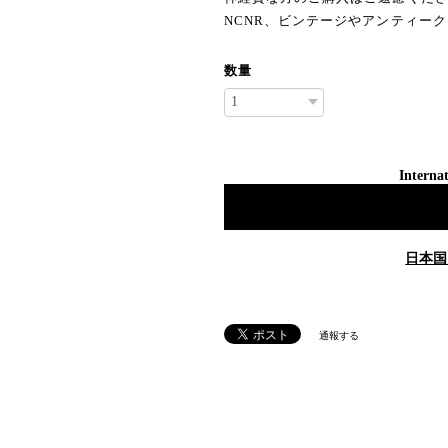
NCNR、ビンテージやアンティー
数量
Internat
日本国
通報する