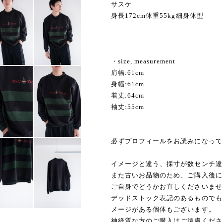
サスケ
身長172cm体重55kg細身体型
・size, measurement
肩幅:61cm
身幅:61cm
着丈:64cm
袖丈:55cm
必ずプロフィールをお読みになっ
イメージと違う、採寸が数センチ
また古いお品物のため、ご購入後
ご自身でどうかお直しくださいま
デッドストック表記のあるもので
メージがある個体もございます。
神経質な方のご購入はご遠慮くだ