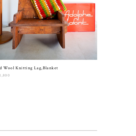
d Wool Knitting Lag,Blanket
1,800