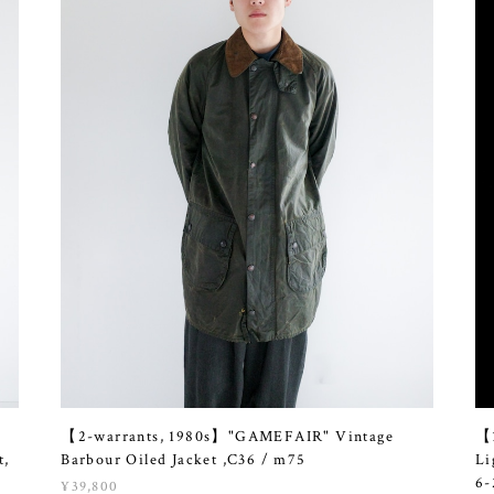
【2-warrants, 1980s】"GAMEFAIR" Vintage
【1
t,
Barbour Oiled Jacket ,C36 / m75
Li
6-
¥39,800