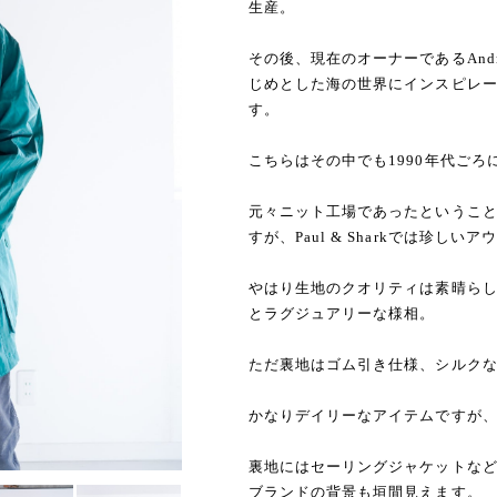
生産。
その後、現在のオーナーであるAndrea
じめとした海の世界にインスピレーショ
す。
こちらはその中でも1990年代ご
元々ニット工場であったというこ
すが、Paul & Sharkでは珍し
やはり生地のクオリティは素晴ら
とラグジュアリーな様相。
ただ裏地はゴム引き仕様、シルク
かなりデイリーなアイテムですが
裏地にはセーリングジャケットな
ブランドの背景も垣間見えます。