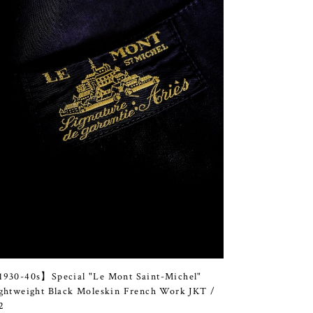
930-40s】Special "Le Mont Saint-Michel"
ghtweight Black Moleskin French Work JKT /
2