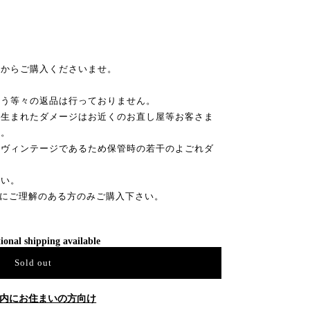
てからご購入くださいませ。
違う等々の返品は行っておりません。
に生まれたダメージはお近くのお直し屋等お客さま
せ。
もヴィンテージであるため保管時の若干のよごれダ
さい。
クにご理解のある方のみご購入下さい。
ional shipping available
Sold out
内にお住まいの方向け