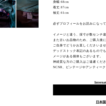
身幅:68cm
着丈:87cm
袖丈:61cm
必ずプロフィールをお読みになっ
イメージと違う、採寸が数センチ
また古いお品物のため、ご購入後
ご自身でどうかお直しくださいま
デッドストック表記のあるもので
メージがある個体もございます。
神経質な方のご購入はご遠慮くだ
NCNR、ビンテージやアンティー
Internat
日本国