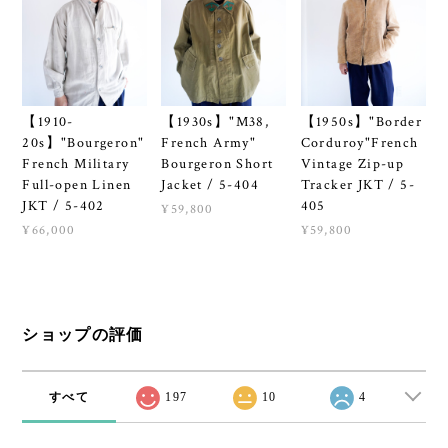
【1910-
【1930s】"M38,
【1950s】"Border
20s】"Bourgeron"
French Army"
Corduroy"French
French Military
Bourgeron Short
Vintage Zip-up
Full-open Linen
Jacket / 5-404
Tracker JKT / 5-
JKT / 5-402
405
¥59,800
¥66,000
¥59,800
ショップの評価
すべて
197
10
4