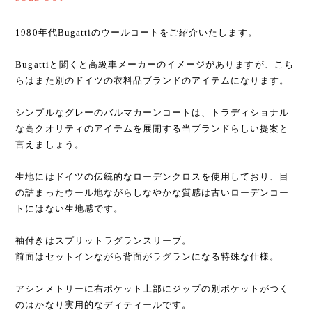
1980年代Bugattiのウールコートをご紹介いたします。
Bugattiと聞くと高級車メーカーのイメージがありますが、こち
らはまた別のドイツの衣料品ブランドのアイテムになります。
シンプルなグレーのバルマカーンコートは、トラディショナル
な高クオリティのアイテムを展開する当ブランドらしい提案と
言えましょう。
生地にはドイツの伝統的なローデンクロスを使用しており、目
の詰まったウール地ながらしなやかな質感は古いローデンコー
トにはない生地感です。
袖付きはスプリットラグランスリーブ。
前面はセットインながら背面がラグランになる特殊な仕様。
アシンメトリーに右ポケット上部にジップの別ポケットがつく
のはかなり実用的なディティールです。