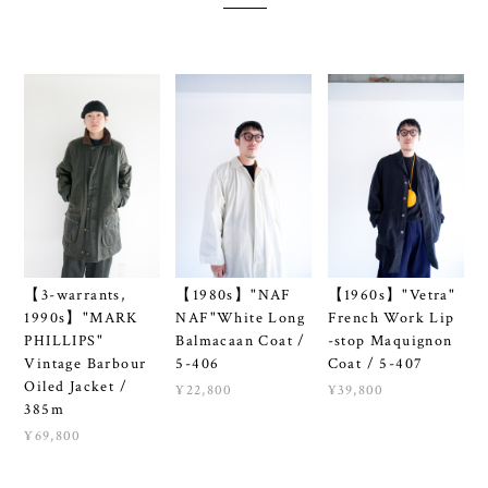
【3-warrants,
【1980s】"NAF
【1960s】"Vetra"
1990s】"MARK
NAF"White Long
French Work Lip
PHILLIPS"
Balmacaan Coat /
-stop Maquignon
Vintage Barbour
5-406
Coat / 5-407
Oiled Jacket /
¥22,800
¥39,800
385m
¥69,800