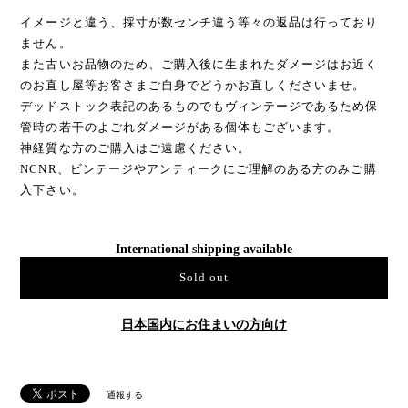
イメージと違う、採寸が数センチ違う等々の返品は行っており
ません。
また古いお品物のため、ご購入後に生まれたダメージはお近く
のお直し屋等お客さまご自身でどうかお直しくださいませ。
デッドストック表記のあるものでもヴィンテージであるため保
管時の若干のよごれダメージがある個体もございます。
神経質な方のご購入はご遠慮ください。
NCNR、ビンテージやアンティークにご理解のある方のみご購
入下さい。
International shipping available
Sold out
日本国内にお住まいの方向け
通報する