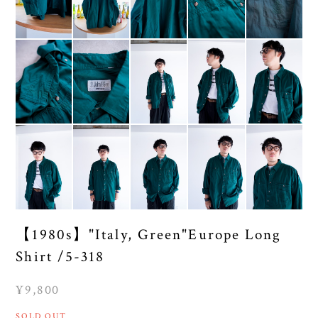
【1980s】"Italy, Green"Europe Long
Shirt /5-318
¥9,800
SOLD OUT